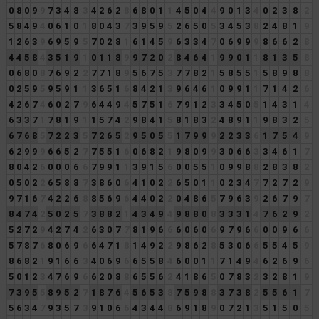
0
8
0
9
9
7
3
4
8
3
4
2
6
2
8
6
8
0
1
1
4
5
0
4
4
9
0
1
3
4
0
2
3
8
2
5
8
4
9
4
0
6
1
0
1
8
0
4
3
7
3
9
5
9
5
2
6
5
0
5
3
4
5
3
8
2
4
8
1
9
1
2
6
3
9
6
9
5
9
5
7
0
2
8
1
6
1
4
5
9
6
3
3
4
7
0
6
9
9
9
8
6
6
2
8
4
4
5
8
4
3
5
1
9
1
0
1
1
8
9
9
7
2
0
2
8
4
6
4
1
9
9
0
1
1
8
1
3
5
8
0
6
8
0
8
7
6
9
2
2
7
7
1
8
9
5
6
7
5
3
7
7
8
2
1
5
8
5
5
1
5
8
9
8
8
0
2
5
9
5
9
5
9
1
1
3
6
5
1
6
8
4
2
1
3
9
6
4
6
1
0
9
9
1
1
7
1
4
2
6
4
2
6
7
4
6
0
2
7
9
6
4
4
9
4
5
7
5
1
6
7
9
1
2
3
3
4
5
0
5
1
4
3
1
4
6
3
3
7
1
7
8
1
9
1
1
5
7
4
2
9
8
4
1
5
8
1
8
3
2
4
8
9
1
1
9
8
3
2
5
6
7
6
8
5
7
2
2
3
5
7
2
6
5
2
9
5
0
5
5
1
7
9
9
9
2
2
3
3
6
1
7
5
4
9
6
2
9
9
9
6
6
5
2
7
7
5
5
1
6
0
6
8
2
1
9
8
0
9
9
3
0
6
6
3
3
4
6
1
7
8
0
4
2
6
0
0
0
6
6
7
9
9
1
1
3
9
1
5
6
0
0
5
5
1
0
9
9
8
8
2
8
3
8
2
0
5
0
2
2
6
5
8
8
7
3
8
6
0
6
4
1
0
2
2
6
5
0
1
1
0
2
3
4
7
7
2
7
2
9
9
7
1
6
7
4
2
2
6
8
8
5
6
9
6
4
4
0
2
2
0
4
8
6
5
7
9
6
3
9
2
6
7
9
7
8
4
7
4
2
5
0
2
5
7
3
8
8
2
1
4
3
4
9
4
9
8
8
0
8
3
3
3
1
4
7
6
2
9
2
5
2
7
2
9
4
2
7
4
2
6
3
0
7
7
8
1
9
6
6
6
0
6
0
6
9
7
9
6
6
0
0
9
6
6
5
7
8
7
6
8
0
6
9
6
6
4
7
1
8
1
4
9
2
2
9
8
6
2
8
5
3
0
6
6
5
5
4
5
9
8
6
8
2
1
9
1
6
6
3
4
0
6
9
6
6
5
5
8
4
6
0
0
1
1
7
1
4
9
4
6
2
6
9
6
5
0
1
2
3
4
7
6
9
6
6
2
0
8
8
6
5
5
6
2
4
1
8
6
5
0
7
8
3
2
3
2
8
1
9
7
3
9
5
5
8
9
5
2
7
1
8
7
6
4
5
6
5
3
8
7
5
9
8
8
3
7
3
8
2
5
5
6
1
7
5
6
3
4
7
9
3
5
7
3
9
1
0
6
6
4
3
4
4
8
6
9
1
8
9
0
7
2
1
3
5
1
5
0
5