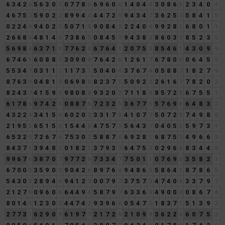
6
3
4
2
6
5
6
3
0
3
0
7
7
8
6
6
9
6
0
6
1
4
0
4
4
3
0
8
6
5
2
3
4
0
4
4
6
7
5
3
5
9
0
2
2
8
9
9
4
4
4
4
7
2
9
9
4
3
4
7
3
6
2
5
7
5
8
4
1
5
0
2
2
4
6
9
4
0
2
2
5
0
7
1
8
9
0
8
4
3
2
2
4
0
4
9
9
2
8
1
6
8
0
1
1
2
6
6
8
5
4
8
1
4
5
7
3
8
6
5
0
8
4
5
9
9
4
3
8
2
8
6
0
3
3
8
5
2
3
5
5
6
9
8
8
6
3
7
1
8
7
7
6
2
8
6
7
6
4
1
2
0
7
5
3
8
5
4
6
1
4
3
0
9
9
6
7
4
6
1
6
0
8
8
7
3
0
9
0
9
7
6
4
2
6
1
2
6
1
7
6
7
8
0
8
0
6
4
5
9
5
5
3
4
7
0
3
1
1
2
1
1
7
3
1
5
0
4
0
4
3
7
6
7
4
0
5
8
8
7
1
8
2
7
9
8
7
6
3
9
0
4
8
1
9
0
6
9
8
8
8
2
3
7
1
5
0
9
2
2
2
6
1
6
7
7
8
2
0
2
8
2
4
3
7
4
1
5
9
5
9
8
0
8
8
9
3
2
0
2
7
1
1
8
9
8
5
7
2
9
6
7
5
5
1
6
1
7
8
6
9
7
4
2
6
0
8
8
7
6
7
2
3
2
5
3
6
7
7
5
5
7
6
9
6
6
4
8
3
2
4
3
2
2
4
3
4
1
5
6
6
0
2
0
2
3
3
1
7
8
4
1
0
7
7
5
0
7
2
9
7
4
9
8
8
2
1
9
5
5
6
5
1
5
6
1
5
4
4
8
4
7
5
7
3
5
6
4
3
7
0
4
0
5
5
5
9
7
3
1
6
5
3
2
5
7
2
6
7
4
7
5
3
0
3
5
8
8
7
6
6
9
2
8
1
6
8
7
5
3
4
9
6
6
3
8
4
3
7
1
3
9
4
8
3
0
1
8
2
1
3
7
9
3
3
6
4
7
5
3
0
2
9
6
6
8
3
4
4
8
9
9
6
7
4
3
8
7
0
7
9
7
7
2
9
7
3
3
4
7
7
5
0
1
1
0
7
6
9
6
3
5
8
2
1
6
7
0
0
0
3
5
9
0
9
9
0
4
2
6
8
9
7
6
4
9
4
8
6
5
5
8
6
4
1
8
7
8
6
5
5
4
3
0
3
2
8
9
4
4
9
4
1
2
3
0
0
7
9
7
3
7
5
7
3
4
7
4
0
4
3
3
7
9
7
2
1
2
7
9
0
9
6
0
6
6
4
4
9
4
5
8
7
9
7
6
3
3
6
9
4
9
0
0
0
0
8
6
7
4
8
0
1
4
5
1
2
3
0
3
4
4
7
4
2
9
3
9
6
6
0
5
4
7
2
1
8
3
7
1
5
1
3
9
3
2
7
7
3
1
6
2
9
0
9
6
1
9
7
7
2
1
7
2
9
2
1
0
9
9
3
6
2
2
4
6
0
7
5
3