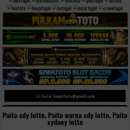
📧 Kontak:
buyuttoto@gmail.com
Paito sdy lotto, Paito warna sdy lotto, Paito
sydney lotto