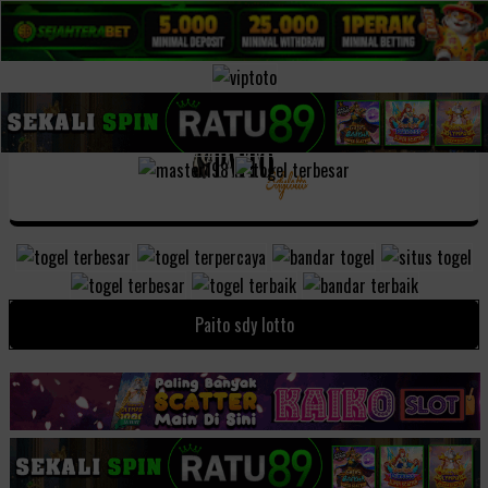
Paito sdy lotto