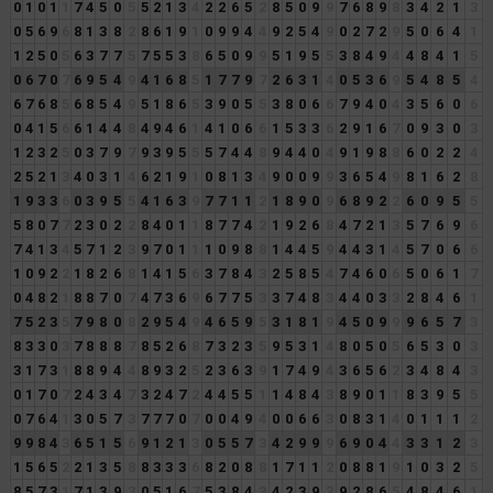
0
1
0
1
1
7
4
5
0
5
5
2
1
3
4
2
2
6
5
2
8
5
0
9
9
7
6
8
9
8
3
4
2
1
3
0
5
6
9
6
8
1
3
8
2
8
6
1
9
1
0
9
9
4
4
9
2
5
4
9
0
2
7
2
9
5
0
6
4
1
1
2
5
0
5
6
3
7
7
5
7
5
5
3
8
6
5
0
9
9
5
1
9
5
5
3
8
4
9
4
4
8
4
1
5
0
6
7
0
7
6
9
5
4
9
4
1
6
8
5
1
7
7
9
7
2
6
3
1
4
0
5
3
6
9
5
4
8
5
4
6
7
6
8
5
6
8
5
4
9
5
1
8
6
5
3
9
0
5
5
3
8
0
6
6
7
9
4
0
4
3
5
6
0
6
0
4
1
5
6
6
1
4
4
8
4
9
4
6
1
4
1
0
6
6
1
5
3
3
6
2
9
1
6
7
0
9
3
0
3
1
2
3
2
5
0
3
7
9
7
9
3
9
5
5
5
7
4
4
8
9
4
4
0
4
9
1
9
8
8
6
0
2
2
4
2
5
2
1
3
4
0
3
1
4
6
2
1
9
1
0
8
1
3
4
9
0
0
9
9
3
6
5
4
9
8
1
6
2
8
1
9
3
3
6
0
3
9
5
5
4
1
6
3
9
7
7
1
1
2
1
8
9
0
9
6
8
9
2
2
6
0
9
5
5
5
8
0
7
7
2
3
0
2
2
8
4
0
1
1
8
7
7
4
2
1
9
2
6
8
4
7
2
1
3
5
7
6
9
6
7
4
1
3
4
5
7
1
2
3
9
7
0
1
1
1
0
9
8
8
1
4
4
5
9
4
4
3
1
4
5
7
0
6
6
1
0
9
2
2
1
8
2
6
8
1
4
1
5
6
3
7
8
4
3
2
5
8
5
4
7
4
6
0
6
5
0
6
1
7
0
4
8
2
1
8
8
7
0
7
4
7
3
6
9
6
7
7
5
3
3
7
4
8
3
4
4
0
3
3
2
8
4
6
1
7
5
2
3
5
7
9
8
0
8
2
9
5
4
9
4
6
5
9
5
3
1
8
1
9
4
5
0
9
9
9
6
5
7
3
8
3
3
0
3
7
8
8
8
7
8
5
2
6
8
7
3
2
3
5
9
5
3
1
4
8
0
5
0
5
6
5
3
0
3
3
1
7
3
1
8
8
9
4
4
8
9
3
2
5
2
3
6
3
9
1
7
4
9
4
3
6
5
6
2
3
4
8
4
3
0
1
7
0
7
2
4
3
4
7
3
2
4
7
2
4
4
5
5
1
1
4
8
4
3
8
9
0
1
1
8
3
9
5
5
0
7
6
4
1
3
0
5
7
3
7
7
7
0
7
0
0
4
9
4
0
0
6
6
3
0
8
3
1
4
0
1
1
1
2
9
9
8
4
3
6
5
1
5
6
9
1
2
1
3
0
5
5
7
3
4
2
9
9
9
6
9
0
4
4
3
3
1
2
3
1
5
6
5
2
2
1
3
5
8
8
3
3
3
6
8
2
0
8
8
1
7
1
1
2
0
8
8
1
9
1
0
3
2
5
8
5
7
3
1
7
1
3
9
3
0
5
1
6
7
5
3
8
4
3
4
2
3
9
3
9
2
8
6
5
4
8
4
6
1